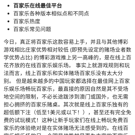
百家乐在线最佳平台
百家乐各种版本
相似点和不同点
百家乐
热度
百家乐常见问题
今日，真正将百家乐这款容易上手，并且与其他博彩
游戏相比庄家优势相对较低 (即预先设定的赌场业者数
学优势占比) 的博彩游戏推上另一高峰的，是在线上百
花齐放的在线百家乐娱乐场。 事实上就游戏规则和玩
法而言，线上百家乐和实体赌场百家乐没有太大分
别。 但是越来越多的中国玩家都选择在最佳网上百家
乐娱乐场畅玩百家乐，最直接的原因自然是其不受场
地空间的限制，不必长途跋涉到澳门或国外，也无需
担心拥挤的百家乐赌桌。其次就是线上百家乐独有的
超低额下注（低至1美元或以下！），甚至还有完全免
费的试玩模式！这种让新手玩家们在线上畅玩免费百
家乐的体验绝对是在实体赌场无法感受到的。在线百