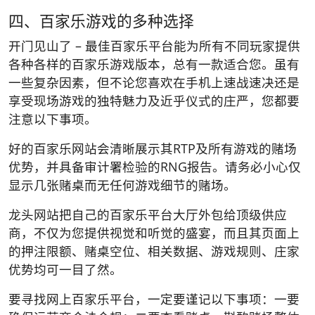
四、百家乐游戏的多种选择
开门见山了 – 最佳百家乐平台能为所有不同玩家提供
各种各样的百家乐游戏版本，总有一款适合您。虽有
一些复杂因素，但不论您喜欢在手机上速战速决还是
享受现场游戏的独特魅力及近乎仪式的庄严，您都要
注意以下事项。
好的百家乐网站会清晰展示其RTP及所有游戏的赌场
优势，并具备审计署检验的RNG报告。请务必小心仅
显示几张赌桌而无任何游戏细节的赌场。
龙头网站把自己的百家乐平台大厅外包给顶级供应
商，不仅为您提供视觉和听觉的盛宴，而且其页面上
的押注限额、赌桌空位、相关数据、游戏规则、庄家
优势均可一目了然。
要寻找网上百家乐平台，一定要谨记以下事项：一要