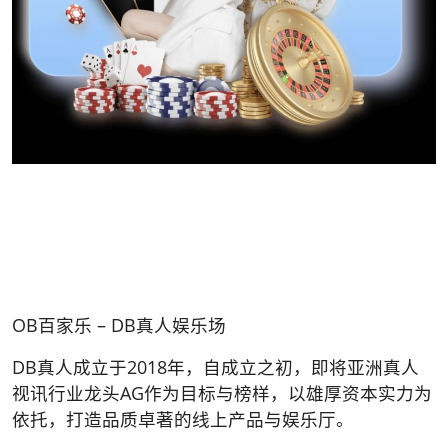
OB百家乐 – DB真人娱乐场
DB真人成立于2018年，自成立之初，即将亚洲真人
视讯行业龙头AG作为目标与榜样，以雄厚资本实力为
依托，打造品质卓著的线上产品与娱乐厅。