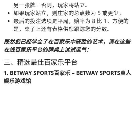
另一张牌。否则，玩家将站立。
如果玩家站立，则庄家的总点数为 5 或更少。
最后的投注选项是平局，赔率为 8 比 1。方便的
是，桌子上还有表格供您跟踪您的分数。
既然您已经学会了在百家乐中获胜的艺术，请在这些
在线百家乐平台的牌桌上试试运气：
三、精选最佳百家乐平台
1. BETWAY SPORTS百家乐 – BETWAY SPORTS真人
娱乐游戏馆