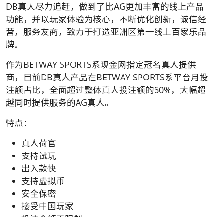
DB真人尽力追赶，做到了比AG更加丰富的线上产品
功能，并以玩家体验为核心，不断优化创新，诚信经
营，服务友商，致力于打造亚洲区第一线上百家乐品
牌。
作为BETWAY SPORTS系现金网指定冠名真人提供
商，目前DB真人产品在BETWAY SPORTS系平台月投
注额占比，全面超过整体真人投注额的60%，大幅超
越同时提供服务的AG真人。
特点：
真人荷官
支持试玩
出入款快
支持虚拟币
安全保密
接受中国玩家