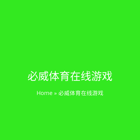
必威体育在线游戏
Home
»
必威体育在线游戏