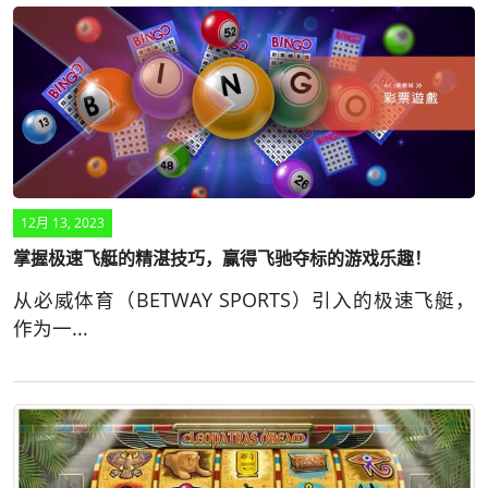
12月 13, 2023
掌握极速飞艇的精湛技巧，赢得飞驰夺标的游戏乐趣！
从必威体育（BETWAY SPORTS）引入的极速飞艇，
作为一...