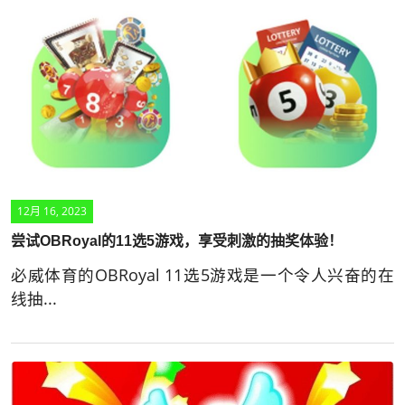
12月 16, 2023
尝试OBRoyal的11选5游戏，享受刺激的抽奖体验！
必威体育的OBRoyal 11选5游戏是一个令人兴奋的在
线抽...