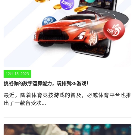
12月 18, 2023
挑战你的数字运算能力，玩排列35游戏！
最近，随着体育竞技游戏的普及，必威体育平台也推
出了一款备受欢...