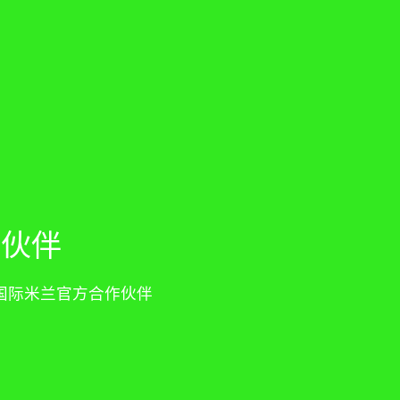
作伙伴
意甲国际米兰官方合作伙伴