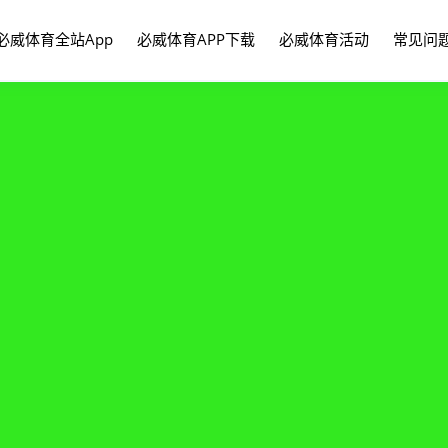
必威体育全站App
必威体育APP下载
必威体育活动
常见问