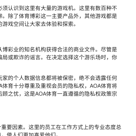
必须认识到这里有大量的游戏机。这里有数百种不
聊。除了体育博彩这一主要产品外，其他游戏都是
的游戏空间让大家去体验和探索。
经从博彩业的知名机构获得合法的商业文件。尽管是
骗局或欺诈的谣言。在决定选择这个游乐场时，你
玩家的个人数据信息都将被保密，绝不会透露任何
A体育十分尊重及重视会员的隐私权，AOA体育将
顾之忧，这是AOA体育一直遵循的隐私权政策宗
个重要因素。这里的员工在工作方式上的专业态度总
情，使人们更加喜爱他们。