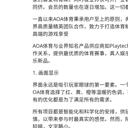
同侪。会员的数量也在逐日增加。这一切
一直以来AOA体育秉承用户至上的原则，
界高质量精英团队合作，致力于打造体育
高端的游戏享受
AOA体育与业界知名产品供应商如Playtech, 
作关系，提供最优质的体育赛事，真人娱
乐新品。
1. 画面显示
界面永远是吸引玩家眼球的第一要素。一
OA体育选择了红、黄、橙等温暖的色调
有的优化都是为了满足所有的需求。
所有项目都是智能化和科学化的安排，供
慎，以带来参与时最真实的感觉。然而，除
较暗，文字略小。