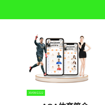
30/08/2222