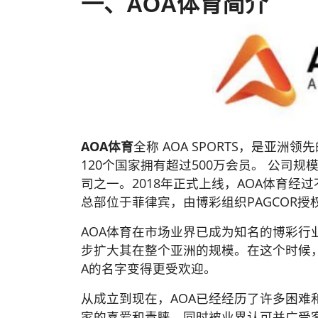
一、AOA体育简介
AOA体育
全称 AOA SPORTS，是亚
120个国家拥有超过500万会员。 公司规
司之一。2018年正式上线，AOA体育经
总部位于菲律宾，由博彩组织PAGCOR
AOA体育在市场业界已成为知名的博彩行
步扩大其在整个亚洲的规模。在这个时候
A的名字变得更受欢迎。
从成立到现在，AOA已经经历了许多困难
家的喜爱和青睐。同时被业界认可并广受