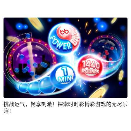
挑战运气，畅享刺激！探索时时彩博彩游戏的无尽乐
趣！