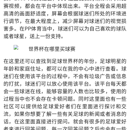
赛视频，都会在平台中体现出来。平台全程会采用超
高清的画面舒适度，屏幕会根据球迷们所处的环境进
行调节，在最大程度上，减少屏幕对球迷们的视觉损
害多。在PP体育当中，球迷们可以为自己喜欢的球队
或者球星，送上一份支持。
在这里还可以查找到足球世界杯的年份，足球明星的
年龄和家庭住址，都可以在我的中心中进行查看。球
迷们在使用该平台的过程中，不会有垃圾广告或信息
的打扰，球迷们可以放心使用该平台。该平台每天都
会一些球迷在线，能够容量的人数也比较多，使用的
过程当中也不会存在卡顿问题。同时这里面也有一些
社区可以提供给足球爱好者们在里面进行探讨和交
流，如果你想要了解一些有关足球的新闻或者消息的
话，在这里面直接进行提问。就会有很多的足球爱好
者来进行回答问题。每一次回答问题之后也会有一些