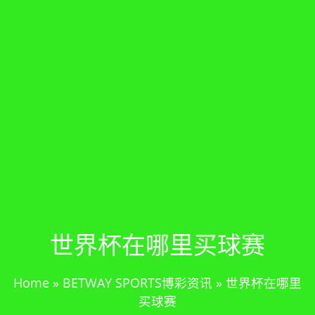
世界杯在哪里买球赛
Home
»
BETWAY SPORTS博彩资讯
»
世界杯在哪里
买球赛