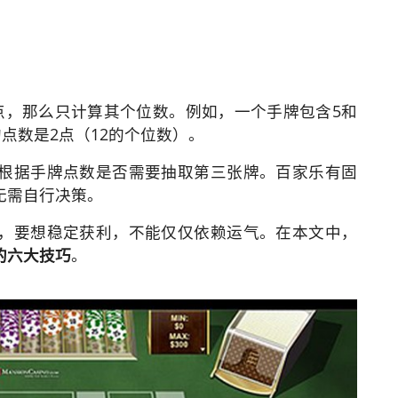
点，那么只计算其个位数。例如，一个手牌包含5和
点数是2点（12的个位数）。
根据手牌点数是否需要抽取第三张牌。百家乐有固
无需自行决策。
，要想稳定获利，不能仅仅依赖运气。在本文中，
的六大技巧
。