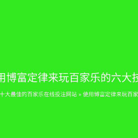
用博富定律来玩百家乐的六大
十大最佳的百家乐在线投注网站
»
使用博富定律来玩百