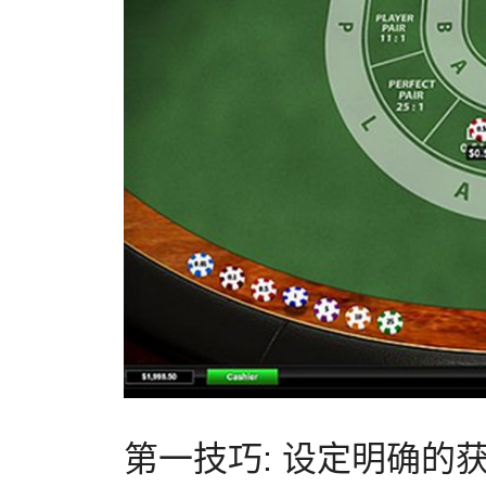
第一技巧: 设定明确的