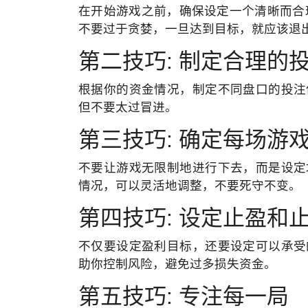
在开始游戏之前，确保设定一个清晰而合理
不要过于贪婪，一旦达到目标，就应该退
第二技巧: 制定合理的
根据你的资金情况，制定不同盘口的投注
但不要太过冒进。
第三技巧: 确定每场游
不要让游戏无限制地进行下去，而是设定
情况，可以灵活地调整，不要死守不变。
第四技巧: 设定止盈和
不仅要设定盈利目标，还要设定可以承受
助你控制风险，避免过多损失资金。
第五技巧: 专注每一局