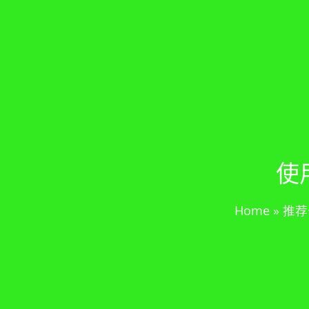
使
Home
»
推荐