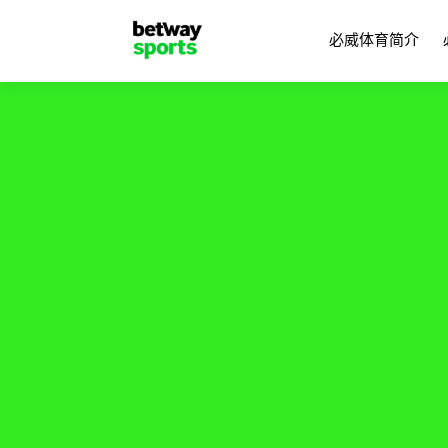
必威体育简介