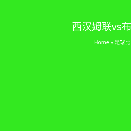
西汉姆联vs
Home
»
足球比