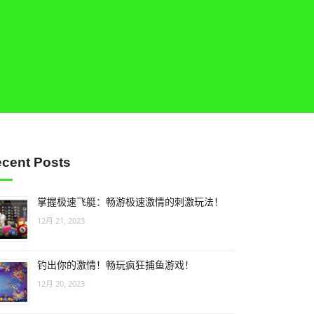
cent Posts
掌握极速飞艇：畅游极速激情的刺激玩法！
12月 21, 2023
钓出你的激情！畅玩疯狂捕鱼游戏！
12月 20, 2023