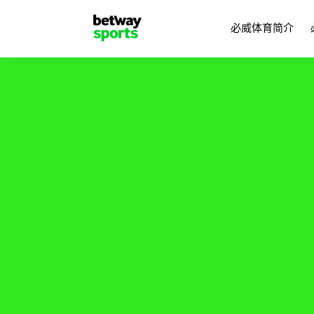
必威体育简介