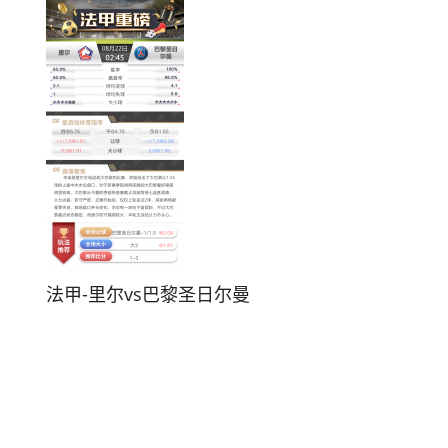
法甲-里尔vs巴黎圣日尔曼