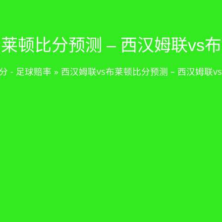
布莱顿比分预测 – 西汉姆联vs
分 - 足球赔率
»
西汉姆联vs布莱顿比分预测 – 西汉姆联